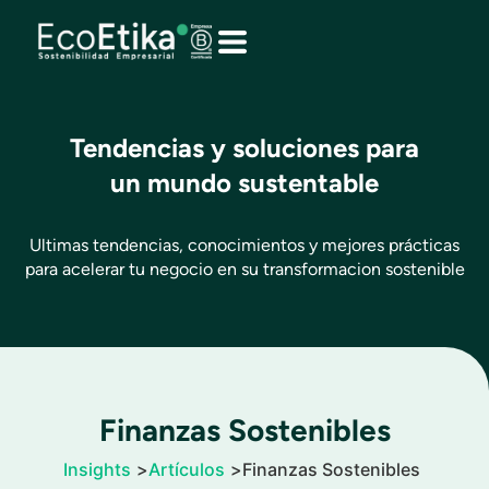
Tendencias y soluciones para
Desactivar flashes
visibility_off
un mundo sustentable
Marcar encabezados
title
Reducir Zoom
zoom_out
Ultimas tendencias, conocimientos y mejores prácticas
Aumentar Zoom
zoom_in
para acelerar tu negocio en su transformacion sostenible
Disminuir tipografías
remove_circle_outline
Aumentar tipografías
add_circle_outline
Tipografía legible
spellcheck
Contraste brillante
brightness_high
Finanzas Sostenibles
Contraste Oscuro
brightness_low
Insights
Artículos
Finanzas Sostenibles
Subrayar enlaces
format_underlined