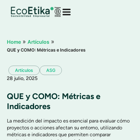
»
»
Home
Artículos
Desactivar flashes
visibility_off
QUE y COMO: Métricas e Indicadores
Marcar encabezados
title
Reducir Zoom
zoom_out
Artículos
ASG
Aumentar Zoom
zoom_in
28 julio, 2025
Disminuir tipografías
remove_circle_outline
QUE y COMO: Métricas e
Aumentar tipografías
add_circle_outline
Indicadores
Tipografía legible
spellcheck
Contraste brillante
brightness_high
La medición del impacto es esencial para evaluar cómo
proyectos o acciones afectan su entorno, utilizando
Contraste Oscuro
brightness_low
métricas e indicadores que permiten comparar
Subrayar enlaces
format_underlined